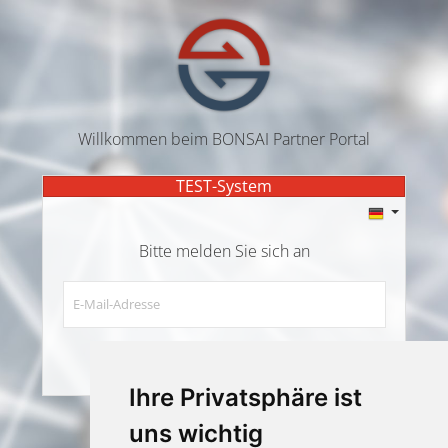
Willkommen beim BONSAI Partner Portal
TEST-System
Bitte melden Sie sich an
E-Mail-Adresse
Weiter
Ihre Privatsphäre ist
BONSAI Partner Portal v3.12.3
uns wichtig
Impressum